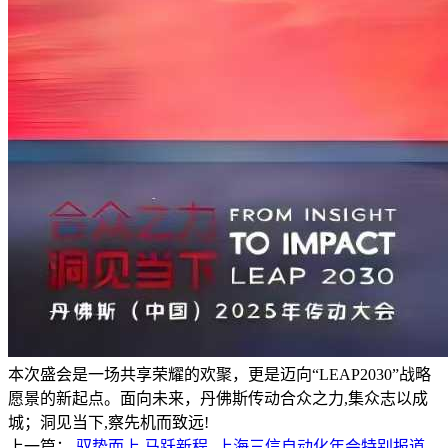
本次盛会是一场共享荣耀的欢聚，更是迈向“LEAP2030”战略
愿景的新起点。面向未来，丹佛斯传动合众之力,集众志以成
城；洞见当下,察先机而致远!
上一篇：
驭势而上 马跃新程 -上海三信自动化年会特别报道