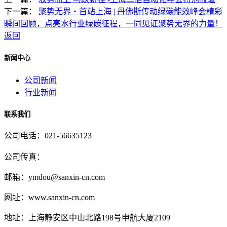
下一篇：
聚势无界・首站上海 | 丹佛斯传动绿碳能效峰会精彩
瞬间回顾，点亮水行业绿碳征程，一同见证聚势无界的力量！
返回
新闻中心
公司新闻
行业新闻
联系我们
公司电话：021-56635123
公司传真：
邮箱：ymdou@sanxin-cn.com
网址：www.sanxin-cn.com
地址：上海静安区中山北路198号申航大厦2109